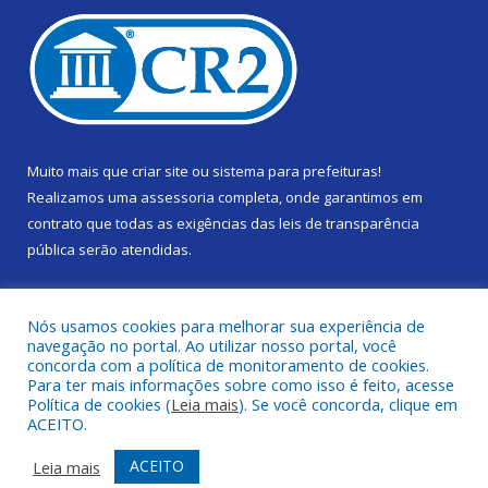
Muito mais que
criar site
ou
sistema para prefeituras
!
Realizamos uma
assessoria
completa, onde garantimos em
contrato que todas as exigências das
leis de transparência
pública
serão atendidas.
Conheça o
PNTP
e o
Radar da Transparência Pública
Nós usamos cookies para melhorar sua experiência de
navegação no portal. Ao utilizar nosso portal, você
concorda com a política de monitoramento de cookies.
Para ter mais informações sobre como isso é feito, acesse
Política de cookies (
Leia mais
). Se você concorda, clique em
Todos os direitos reservados a Câmara Municipal de Gurupá.
ACEITO.
Mapa do Site
Acessar Área Administrativa
ACEITO
Leia mais
Acessar Webmail