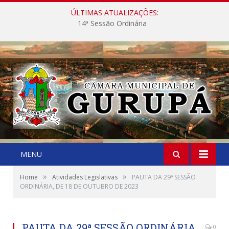
ÚLTIMAS ATUALIZAÇÕES:
14ª Sessão Ordinária
MENU
»
»
Home
Atividades Legislativas
PAUTA DA 29ª SESSÃO
ORDINÁRIA, DE 18 DE OUTUBRO DE 2023
PAUTA DA 29ª SESSÃO ORDINÁRIA,
0