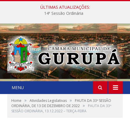
ÚLTIMAS ATUALIZAÇÕES:
14ª Sessão Ordinária
MENU
»
»
Home
Atividades Legislativas
PAUTA DA 33ª SESSÃO
»
ORDINÁRIA, DE 13 DE DEZEMBRO DE 2022
PAUTA DA 33ª
SESSÃO ORDINÁRIA, 13.12.2022 – TERÇA-FEIRA