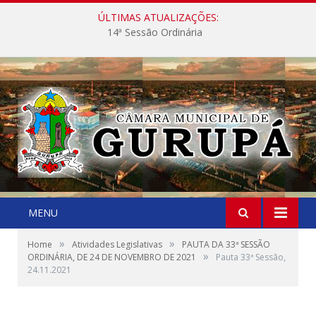
ÚLTIMAS ATUALIZAÇÕES:
14ª Sessão Ordinária
MENU
»
»
Home
Atividades Legislativas
PAUTA DA 33ª SESSÃO
»
ORDINÁRIA, DE 24 DE NOVEMBRO DE 2021
Pauta 33ª Sessão,
24.11.2021