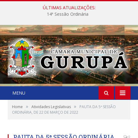
ÚLTIMAS ATUALIZAÇÕES:
14ª Sessão Ordinária
MENU
»
»
Home
Atividades Legislativas
PAUTA DA 5ª SESSÃO
ORDINÁRIA, DE 22 DE MARÇO DE 2022
PAUTA DA 5ª SESSÃO ORDINÁRIA,
0