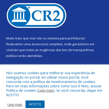
Muito mais que
criar site
ou
sistema para prefeituras
!
Realizamos uma
assessoria
completa, onde garantimos em
contrato que todas as exigências das
leis de transparência
pública
serão atendidas.
Conheça o
PNTP
e o
Radar da Transparência Pública
Nós usamos cookies para melhorar sua experiência de
navegação no portal. Ao utilizar nosso portal, você
concorda com a política de monitoramento de cookies.
Para ter mais informações sobre como isso é feito, acesse
Política de cookies (
Leia mais
). Se você concorda, clique em
Todos os direitos reservados a Câmara Municipal de Gurupá.
ACEITO.
Mapa do Site
Acessar Área Administrativa
ACEITO
Leia mais
Acessar Webmail