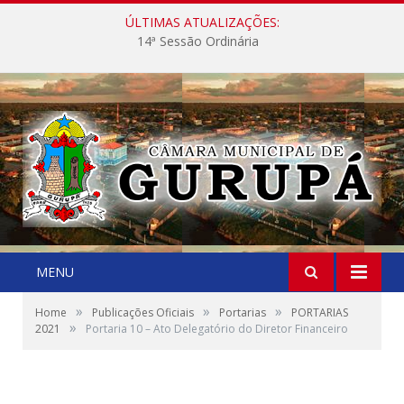
ÚLTIMAS ATUALIZAÇÕES:
14ª Sessão Ordinária
MENU
»
»
»
Home
Publicações Oficiais
Portarias
PORTARIAS
»
2021
Portaria 10 – Ato Delegatório do Diretor Financeiro