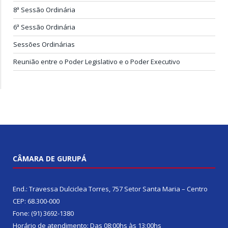
8ª Sessão Ordinária
6ª Sessão Ordinária
Sessões Ordinárias
Reunião entre o Poder Legislativo e o Poder Executivo
CÂMARA DE GURUPÁ
End.: Travessa Dulciclea Torres, 757 Setor Santa Maria – Centro
CEP: 68.300-000
Fone: (91) 3692-1380
Horário de atendimento: Das 08:00hs às 13:00hs