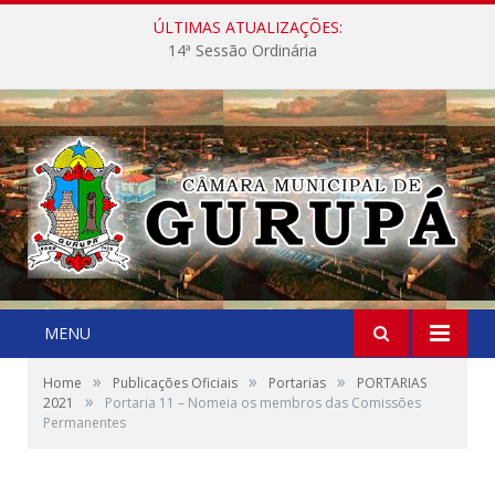
ÚLTIMAS ATUALIZAÇÕES:
14ª Sessão Ordinária
MENU
»
»
»
Home
Publicações Oficiais
Portarias
PORTARIAS
»
2021
Portaria 11 – Nomeia os membros das Comissões
Permanentes