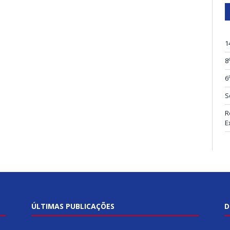
1
8
6
S
R
E
ÚLTIMAS PUBLICAÇÕES
D