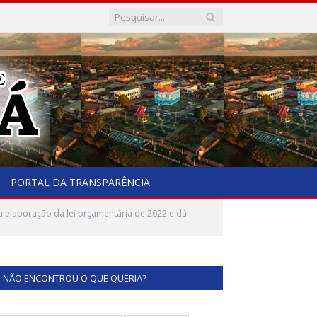
PORTAL DA TRANSPARÊNCIA
a elaboração da lei orçamentária de 2022 e dá
NÃO ENCONTROU O QUE QUERIA?