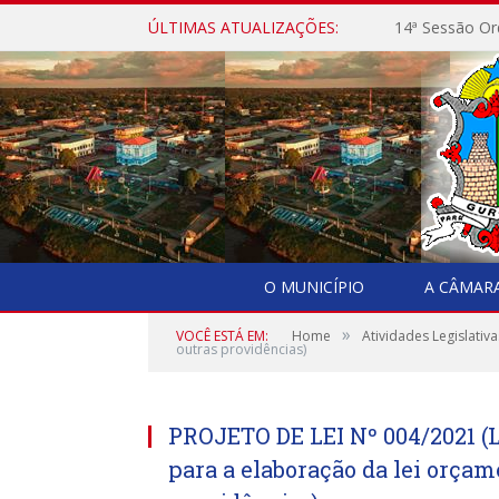
ÚLTIMAS ATUALIZAÇÕES:
14ª Sessão Or
O MUNICÍPIO
A CÂMAR
»
VOCÊ ESTÁ EM:
Home
Atividades Legislativa
outras providências)
PROJETO DE LEI Nº 004/2021 (L
para a elaboração da lei orçam