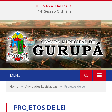
ÚLTIMAS ATUALIZAÇÕES:
14ª Sessão Ordinária
MENU
»
»
Home
Atividades Legislativas
Projetos de Lei
PROJETOS DE LEI