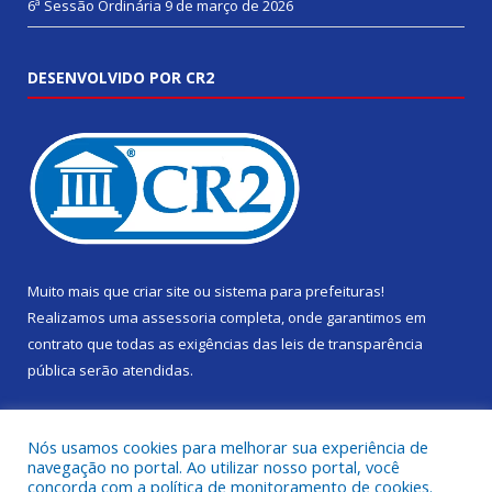
6ª Sessão Ordinária
9 de março de 2026
DESENVOLVIDO POR CR2
Muito mais que
criar site
ou
sistema para prefeituras
!
Realizamos uma
assessoria
completa, onde garantimos em
contrato que todas as exigências das
leis de transparência
pública
serão atendidas.
Conheça o
PNTP
e o
Radar da Transparência Pública
Nós usamos cookies para melhorar sua experiência de
navegação no portal. Ao utilizar nosso portal, você
concorda com a política de monitoramento de cookies.