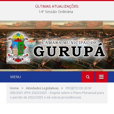
ÚLTIMAS ATUALIZAÇÕES:
14ª Sessão Ordinária
MENU
»
»
Home
Atividades Legislativas
PROJETO DE LEI Nº
005/2021 (PPA 2022/2025 – Dispõe sobre o Plano Plurianual para
o perido de 2022/2025 e dá outras providências)