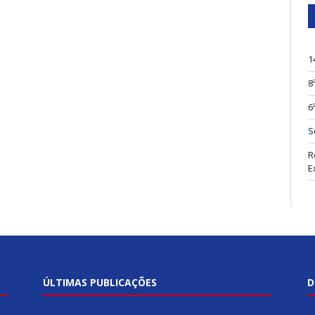
1
8
6
S
R
E
ÚLTIMAS PUBLICAÇÕES
D