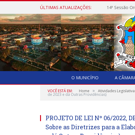
ÚLTIMAS ATUALIZAÇÕES:
14ª Sessão Or
O MUNICÍPIO
A CÂMAR
»
VOCÊ ESTÁ EM:
Home
Atividades Legislativa
de 2023 e dá Outras Providências)
PROJETO DE LEI Nº 06/2022, D
Sobre as Diretrizes para a Ela