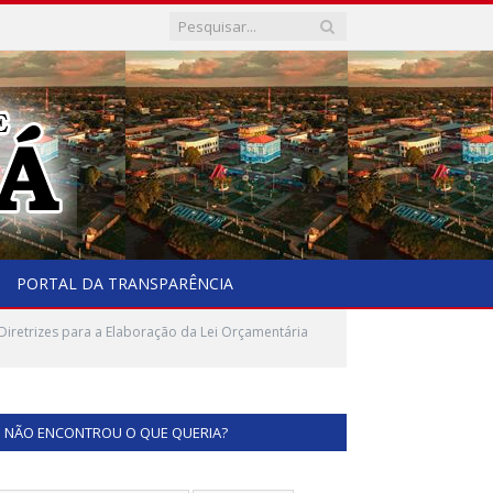
PORTAL DA TRANSPARÊNCIA
iretrizes para a Elaboração da Lei Orçamentária
NÃO ENCONTROU O QUE QUERIA?