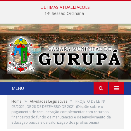
ÚLTIMAS ATUALIZAÇÕES:
14ª Sessão Ordinária
MENU
»
»
Home
Atividades Legislativas
PROJETO DE LEI Nº
07/2021, DE 28 DE DEZEMBRO DE 2021 (Dispõe sobre o
pagamento de remuneração complementar com recursos
financeiros do fundo de manutenção e desenvolvimento da
educação básica e de valorização dos profissionais)