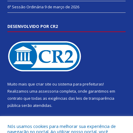
6ª Sessão Ordinária
9 de março de 2026
DESENVOLVIDO POR CR2
Muito mais que
criar site
ou
sistema para prefeituras
!
Realizamos uma
assessoria
completa, onde garantimos em
contrato que todas as exigências das
leis de transparência
pública
serão atendidas.
Conheça o
PNTP
e o
Radar da Transparência Pública
Nós usamos cookies para melhorar sua experiência de
navegação no portal. Ao utilizar nosso portal, você