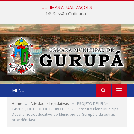
ÚLTIMAS ATUALIZAÇÕES:
14ª Sessão Ordinária
MENU
»
»
Home
Atividades Legislativas
PROJETO DE LEI Nº
14/2023, DE 13 DE OUTUBRO DE 2023 (Institui o Plano Municipal
Decenal Socioeducativo do Munícipio de Gurupá e dá outras
providências)