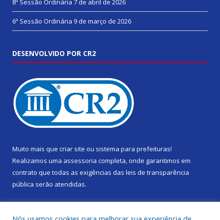
8ª Sessão Ordinária
7 de abril de 2026
6ª Sessão Ordinária
9 de março de 2026
DESENVOLVIDO POR CR2
Muito mais que
criar site
ou
sistema para prefeituras
!
Realizamos uma
assessoria
completa, onde garantimos em
contrato que todas as exigências das
leis de transparência
pública
serão atendidas.
Conheça o
PNTP
e o
Radar da Transparência Pública
Nós usamos cookies para melhorar sua experiência de