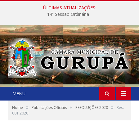
ÚLTIMAS ATUALIZAÇÕES:
14ª Sessão Ordinária
MENU
»
»
»
Home
Publicações Oficiais
RESOLUÇÕES 2020
Res.
001.2020