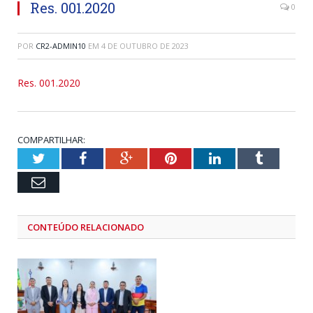
Res. 001.2020
0
POR
CR2-ADMIN10
EM
4 DE OUTUBRO DE 2023
Res. 001.2020
COMPARTILHAR:
Twitter
Facebook
Google+
Pinterest
LinkedIn
Tumblr
Email
CONTEÚDO RELACIONADO