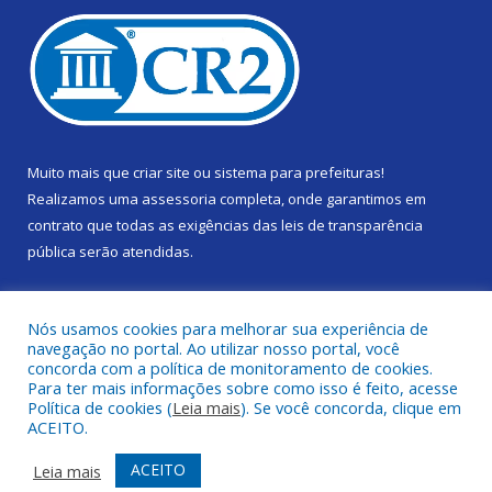
Muito mais que
criar site
ou
sistema para prefeituras
!
Realizamos uma
assessoria
completa, onde garantimos em
contrato que todas as exigências das
leis de transparência
pública
serão atendidas.
Conheça o
PNTP
e o
Radar da Transparência Pública
Nós usamos cookies para melhorar sua experiência de
navegação no portal. Ao utilizar nosso portal, você
concorda com a política de monitoramento de cookies.
Para ter mais informações sobre como isso é feito, acesse
Política de cookies (
Leia mais
). Se você concorda, clique em
Todos os direitos reservados a Câmara Municipal de Gurupá.
ACEITO.
Mapa do Site
Acessar Área Administrativa
ACEITO
Leia mais
Acessar Webmail