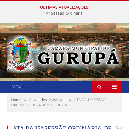
ÚLTIMAS ATUALIZAÇÕES:
14ª Sessão Ordinária
MENU
»
»
Home
Atividades Legislativas
ATA DA 13ª SESSÃO
ORDINÁRIA, DE 24 DE MAIO DE 2023
ATA DA 13ª SESSÃO ORDINÁRIA, DE
0