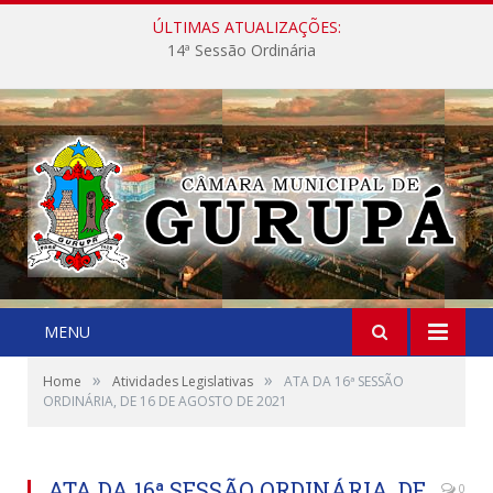
ÚLTIMAS ATUALIZAÇÕES:
14ª Sessão Ordinária
MENU
»
»
Home
Atividades Legislativas
ATA DA 16ª SESSÃO
ORDINÁRIA, DE 16 DE AGOSTO DE 2021
ATA DA 16ª SESSÃO ORDINÁRIA, DE
0