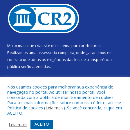
Muito mais que
criar site
ou
sistema para prefeituras
!
Realizamos uma
assessoria
completa, onde garantimos em
contrato que todas as exigências das
leis de transparência
pública
serão atendidas.
Conheça o
PNTP
e o
Radar da Transparência Pública
Nós usamos cookies para melhorar sua experiência de
navegação no portal. Ao utilizar nosso portal, você
concorda com a política de monitoramento de cookies.
Para ter mais informações sobre como isso é feito, acesse
Política de cookies (
Leia mais
). Se você concorda, clique em
Todos os direitos reservados a Câmara Municipal de Gurupá.
ACEITO.
Mapa do Site
Acessar Área Administrativa
ACEITO
Leia mais
Acessar Webmail