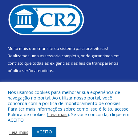
Muito mais que
criar site
ou
sistema para prefeituras
!
Realizamos uma
assessoria
completa, onde garantimos em
contrato que todas as exigências das
leis de transparência
pública
serão atendidas.
Conheça o
PNTP
e o
Radar da Transparência Pública
Nós usamos cookies para melhorar sua experiência de
navegação no portal. Ao utilizar nosso portal, você
concorda com a política de monitoramento de cookies.
Para ter mais informações sobre como isso é feito, acesse
Política de cookies (
Leia mais
). Se você concorda, clique em
Todos os direitos reservados a Câmara Municipal de Gurupá.
ACEITO.
Mapa do Site
Acessar Área Administrativa
ACEITO
Leia mais
Acessar Webmail