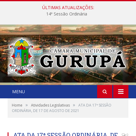
ÚLTIMAS ATUALIZAÇÕES:
14ª Sessão Ordinária
MENU
»
»
Home
Atividades Legislativas
ATA DA 17ª SESSÃO
ORDINÁRIA, DE 17 DE AGOSTO DE 2021
ATA DA 17ª SESSÃO ORDINÁRIA, DE
0