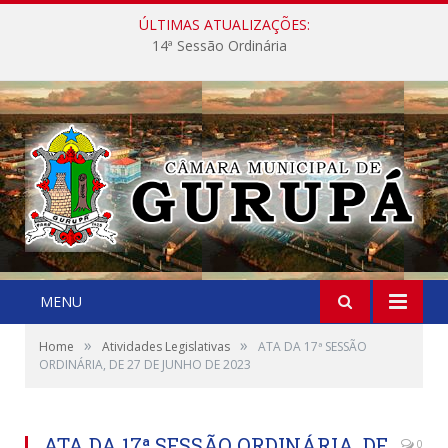
ÚLTIMAS ATUALIZAÇÕES:
14ª Sessão Ordinária
MENU
»
»
Home
Atividades Legislativas
ATA DA 17ª SESSÃO
ORDINÁRIA, DE 27 DE JUNHO DE 2023
ATA DA 17ª SESSÃO ORDINÁRIA, DE
0