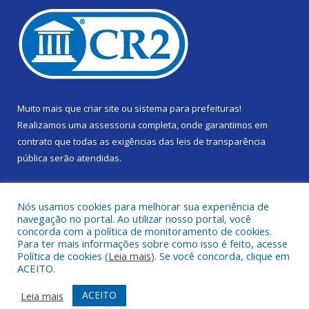
Muito mais que
criar site
ou
sistema para prefeituras
!
Realizamos uma
assessoria
completa, onde garantimos em
contrato que todas as exigências das
leis de transparência
pública
serão atendidas.
Conheça o
PNTP
e o
Radar da Transparência Pública
Nós usamos cookies para melhorar sua experiência de
navegação no portal. Ao utilizar nosso portal, você
concorda com a política de monitoramento de cookies.
Para ter mais informações sobre como isso é feito, acesse
Política de cookies (
Leia mais
). Se você concorda, clique em
Todos os direitos reservados a Câmara Municipal de Gurupá.
ACEITO.
Mapa do Site
Acessar Área Administrativa
ACEITO
Leia mais
Acessar Webmail