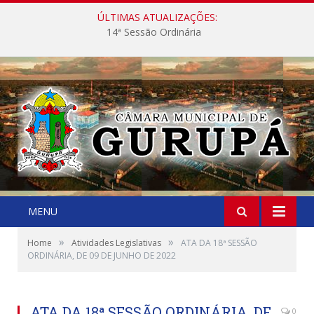
ÚLTIMAS ATUALIZAÇÕES:
14ª Sessão Ordinária
MENU
»
»
Home
Atividades Legislativas
ATA DA 18ª SESSÃO
ORDINÁRIA, DE 09 DE JUNHO DE 2022
ATA DA 18ª SESSÃO ORDINÁRIA, DE
0