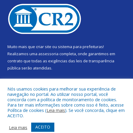
Muito mais que
criar site
ou
sistema para prefeituras
!
Realizamos uma
assessoria
completa, onde garantimos em
contrato que todas as exigências das
leis de transparência
pública
serão atendidas.
Conheça o
PNTP
e o
Radar da Transparência Pública
Nós usamos cookies para melhorar sua experiência de
navegação no portal. Ao utilizar nosso portal, você
concorda com a política de monitoramento de cookies.
Para ter mais informações sobre como isso é feito, acesse
Política de cookies (
Leia mais
). Se você concorda, clique em
Todos os direitos reservados a Câmara Municipal de Gurupá.
ACEITO.
Mapa do Site
Acessar Área Administrativa
ACEITO
Leia mais
Acessar Webmail