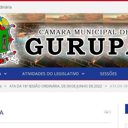
dinária
A
ATIVIDADES DO LEGISLATIVO
SESSÕES
»
»
s
ATA DA 18ª SESSÃO ORDINÁRIA, DE 09 DE JUNHO DE 2022
ATA DA 18
IA
0