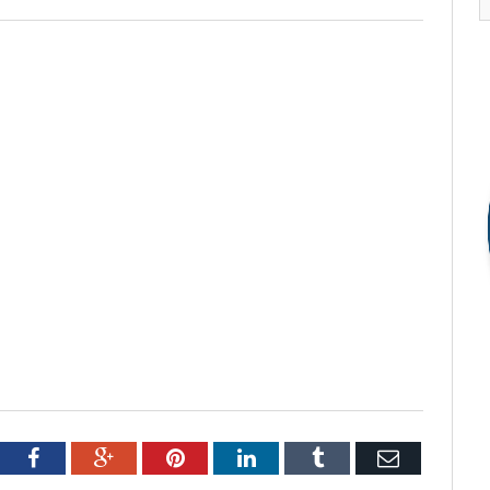
tter
Facebook
Google+
Pinterest
LinkedIn
Tumblr
Email