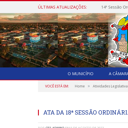
ÚLTIMAS ATUALIZAÇÕES:
14ª Sessão Or
O MUNICÍPIO
A CÂMAR
»
VOCÊ ESTÁ EM:
Home
Atividades Legislativa
ATA DA 18ª SESSÃO ORDINÁR
POR
CR2-ADMIN2
EM
9 DE AGOSTO DE 2022