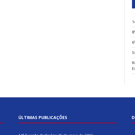
1
8
6
S
R
E
ÚLTIMAS PUBLICAÇÕES
D