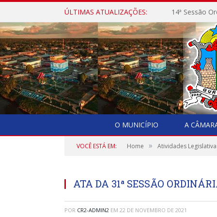
ÚLTIMAS ATUALIZAÇÕES:
14ª Sessão Or
O MUNICÍPIO
A CÂMAR
»
VOCÊ ESTÁ EM:
Home
Atividades Legislativa
ATA DA 31ª SESSÃO ORDINÁRI
POR
CR2-ADMIN2
EM
22 DE NOVEMBRO DE 2021