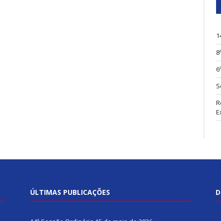
1
8
6
S
R
E
ÚLTIMAS PUBLICAÇÕES
D