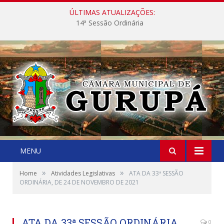
ÚLTIMAS ATUALIZAÇÕES:
14ª Sessão Ordinária
MENU
»
»
Home
Atividades Legislativas
ATA DA 33ª SESSÃO
ORDINÁRIA, DE 24 DE NOVEMBRO DE 2021
ATA DA 33ª SESSÃO ORDINÁRIA,
0