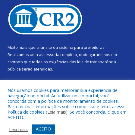
Muito mais que
criar site
ou
sistema para prefeituras
!
Realizamos uma
assessoria
completa, onde garantimos em
contrato que todas as exigências das
leis de transparência
pública
serão atendidas.
Conheça o
PNTP
e o
Radar da Transparência Pública
Nós usamos cookies para melhorar sua experiência de
navegação no portal. Ao utilizar nosso portal, você
concorda com a política de monitoramento de cookies.
Para ter mais informações sobre como isso é feito, acesse
Política de cookies (
Leia mais
). Se você concorda, clique em
Todos os direitos reservados a Câmara Municipal de Gurupá.
ACEITO.
Mapa do Site
Acessar Área Administrativa
ACEITO
Leia mais
Acessar Webmail