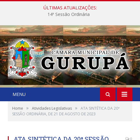
ÚLTIMAS ATUALIZAÇÕES:
14ª Sessão Ordinária
MENU
»
»
Home
Atividades Legislativas
ATA SINTÉTICA DA 20ª
SESSÃO ORDINÁRIA, DE 21 DE AGOSTO DE 2023
ATA SINTÉTICA DA 20ª SESSÃO
0