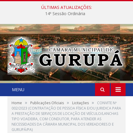
ÚLTIMAS ATUALIZAÇÕES:
14ª Sessão Ordinária
MENU
»
»
»
Home
Publicações Oficiais
Licitações
CONVITE Nº
002/2023 (CONTRATAÇÃO DE PESSOA FÍSICA E/OU JURIDICA PARA
A PRESTAÇÃO DE SERVIÇOS DE LOCAÇÃO DE VEÍCULO/LANCHAS
TIPO VOADEIRA, COM CONDUTOR, PARA ATENDER AS
NECESSIDADES DA CÂMARA MUNICIPAL DOS VEREADORES D E
GURUPÁ/PA)