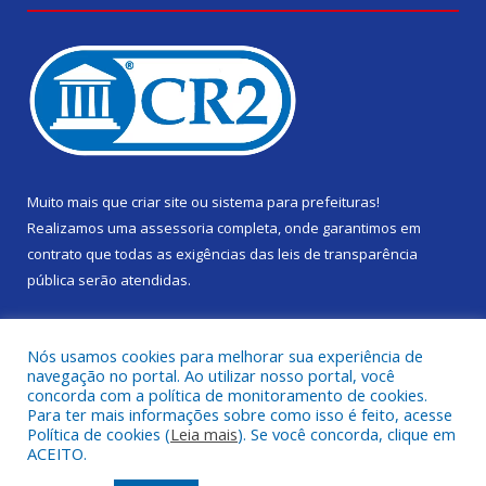
Muito mais que
criar site
ou
sistema para prefeituras
!
Realizamos uma
assessoria
completa, onde garantimos em
contrato que todas as exigências das
leis de transparência
pública
serão atendidas.
Conheça o
PNTP
e o
Radar da Transparência Pública
Nós usamos cookies para melhorar sua experiência de
navegação no portal. Ao utilizar nosso portal, você
concorda com a política de monitoramento de cookies.
Para ter mais informações sobre como isso é feito, acesse
Política de cookies (
Leia mais
). Se você concorda, clique em
Todos os direitos reservados a Câmara Municipal de Gurupá.
ACEITO.