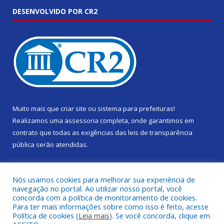
DESENVOLVIDO POR CR2
Muito mais que
criar site
ou
sistema para prefeituras
!
Realizamos uma
assessoria
completa, onde garantimos em
contrato que todas as exigências das
leis de transparência
pública
serão atendidas.
Conheça o
PNTP
e o
Radar da Transparência Pública
Nós usamos cookies para melhorar sua experiência de
navegação no portal. Ao utilizar nosso portal, você
concorda com a política de monitoramento de cookies.
Para ter mais informações sobre como isso é feito, acesse
Política de cookies (
Leia mais
). Se você concorda, clique em
Todos os direitos reservados a Câmara Municipal de Gurupá.