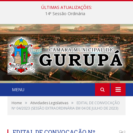
ÚLTIMAS ATUALIZAÇÕES:
14ª Sessão Ordinária
MENU
»
»
Home
Atividades Legislativas
EDITAL DE CONVOCAÇÃO
Nº 04/2023 (SESSÃO EXTRAORDINÁRIA EM 04 DE JULHO DE 2023)
EDITAL DE CONVOCAÇÃO Nº
0