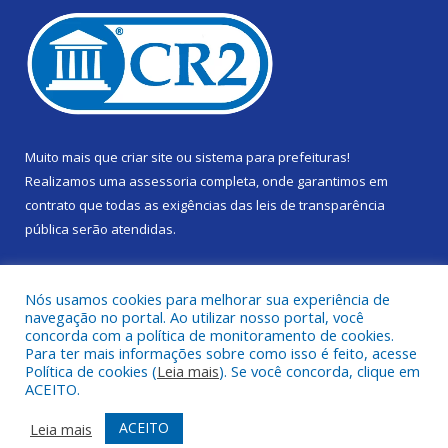
Muito mais que
criar site
ou
sistema para prefeituras
!
Realizamos uma
assessoria
completa, onde garantimos em
contrato que todas as exigências das
leis de transparência
pública
serão atendidas.
Conheça o
PNTP
e o
Radar da Transparência Pública
Nós usamos cookies para melhorar sua experiência de
navegação no portal. Ao utilizar nosso portal, você
concorda com a política de monitoramento de cookies.
Para ter mais informações sobre como isso é feito, acesse
Política de cookies (
Leia mais
). Se você concorda, clique em
Todos os direitos reservados a Câmara Municipal de Gurupá.
ACEITO.
Mapa do Site
Acessar Área Administrativa
ACEITO
Leia mais
Acessar Webmail