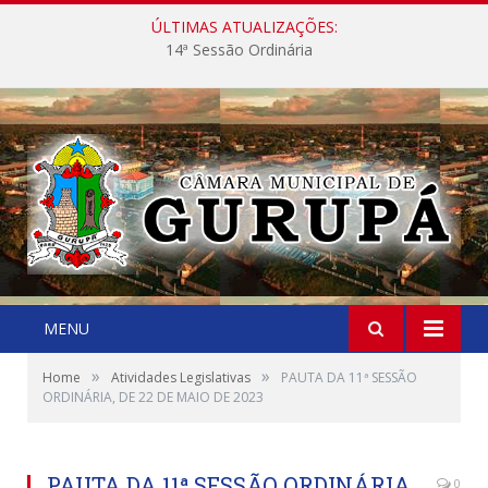
ÚLTIMAS ATUALIZAÇÕES:
14ª Sessão Ordinária
MENU
»
»
Home
Atividades Legislativas
PAUTA DA 11ª SESSÃO
ORDINÁRIA, DE 22 DE MAIO DE 2023
PAUTA DA 11ª SESSÃO ORDINÁRIA,
0