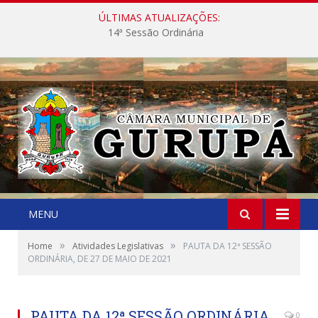
ÚLTIMAS ATUALIZAÇÕES:
14ª Sessão Ordinária
MENU
»
»
Home
Atividades Legislativas
PAUTA DA 12ª SESSÃO
ORDINÁRIA, DE 27 DE MAIO DE 2021
PAUTA DA 12ª SESSÃO ORDINÁRIA,
0