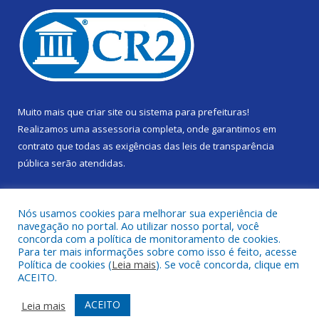
Muito mais que
criar site
ou
sistema para prefeituras
!
Realizamos uma
assessoria
completa, onde garantimos em
contrato que todas as exigências das
leis de transparência
pública
serão atendidas.
Conheça o
PNTP
e o
Radar da Transparência Pública
Nós usamos cookies para melhorar sua experiência de
navegação no portal. Ao utilizar nosso portal, você
concorda com a política de monitoramento de cookies.
Para ter mais informações sobre como isso é feito, acesse
Política de cookies (
Leia mais
). Se você concorda, clique em
Todos os direitos reservados a Câmara Municipal de Gurupá.
ACEITO.
Mapa do Site
Acessar Área Administrativa
ACEITO
Leia mais
Acessar Webmail