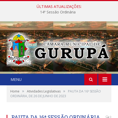
ÚLTIMAS ATUALIZAÇÕES:
14ª Sessão Ordinária
MENU
»
»
Home
Atividades Legislativas
PAUTA DA 16ª SESSÃO
ORDINÁRIA, DE 26 DE JUNHO DE 2023
PAUTA DA 16ª SESSÃO ORDINÁRIA,
0