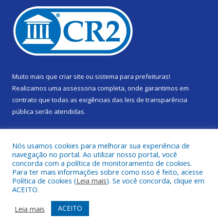
Muito mais que
criar site
ou
sistema para prefeituras
!
Realizamos uma
assessoria
completa, onde garantimos em
contrato que todas as exigências das
leis de transparência
pública
serão atendidas.
Conheça o
PNTP
e o
Radar da Transparência Pública
Nós usamos cookies para melhorar sua experiência de
navegação no portal. Ao utilizar nosso portal, você
concorda com a política de monitoramento de cookies.
Para ter mais informações sobre como isso é feito, acesse
Política de cookies (
Leia mais
). Se você concorda, clique em
Todos os direitos reservados a Câmara Municipal de Gurupá.
ACEITO.
Mapa do Site
Acessar Área Administrativa
ACEITO
Leia mais
Acessar Webmail