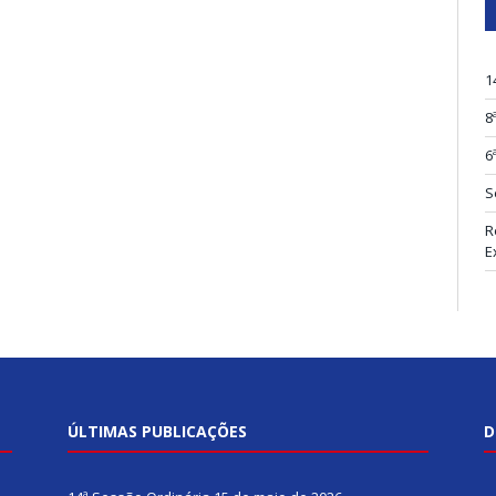
1
8
6
S
R
E
ÚLTIMAS PUBLICAÇÕES
D