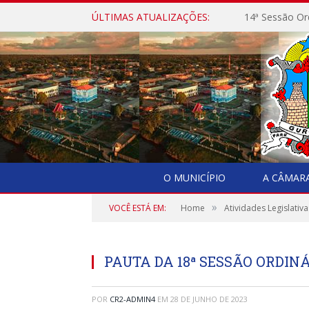
ÚLTIMAS ATUALIZAÇÕES:
14ª Sessão Or
O MUNICÍPIO
A CÂMAR
»
VOCÊ ESTÁ EM:
Home
Atividades Legislativa
PAUTA DA 18ª SESSÃO ORDINÁ
POR
CR2-ADMIN4
EM
28 DE JUNHO DE 2023