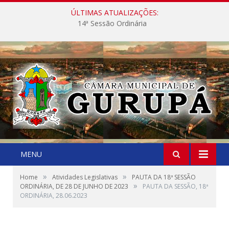
ÚLTIMAS ATUALIZAÇÕES:
14ª Sessão Ordinária
MENU
»
»
Home
Atividades Legislativas
PAUTA DA 18ª SESSÃO
»
ORDINÁRIA, DE 28 DE JUNHO DE 2023
PAUTA DA SESSÃO, 18ª
ORDINÁRIA, 28.06.2023