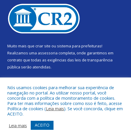
Muito mais que
criar site
ou
sistema para prefeituras
!
Realizamos uma
assessoria
completa, onde garantimos em
contrato que todas as exigências das
leis de transparência
pública
serão atendidas.
Conheça o
PNTP
e o
Radar da Transparência Pública
Nós usamos cookies para melhorar sua experiência de
navegação no portal. Ao utilizar nosso portal, você
concorda com a política de monitoramento de cookies.
Para ter mais informações sobre como isso é feito, acesse
Política de cookies (
Leia mais
). Se você concorda, clique em
Todos os direitos reservados a Câmara Municipal de Gurupá.
ACEITO.
Mapa do Site
Acessar Área Administrativa
ACEITO
Leia mais
Acessar Webmail