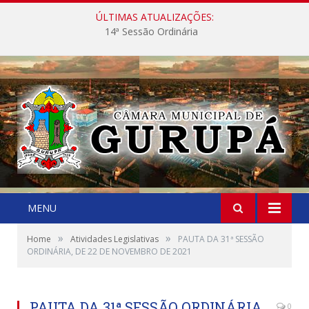
ÚLTIMAS ATUALIZAÇÕES:
14ª Sessão Ordinária
MENU
»
»
Home
Atividades Legislativas
PAUTA DA 31ª SESSÃO
ORDINÁRIA, DE 22 DE NOVEMBRO DE 2021
PAUTA DA 31ª SESSÃO ORDINÁRIA,
0