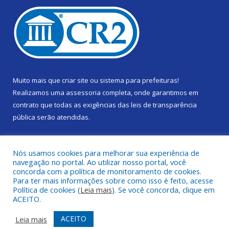
Muito mais que
criar site
ou
sistema para prefeituras
!
Realizamos uma
assessoria
completa, onde garantimos em
contrato que todas as exigências das
leis de transparência
pública
serão atendidas.
Conheça o
PNTP
e o
Radar da Transparência Pública
Nós usamos cookies para melhorar sua experiência de
navegação no portal. Ao utilizar nosso portal, você
concorda com a política de monitoramento de cookies.
Para ter mais informações sobre como isso é feito, acesse
Política de cookies (
Leia mais
). Se você concorda, clique em
Todos os direitos reservados a Câmara Municipal de Gurupá.
ACEITO.
Mapa do Site
Acessar Área Administrativa
ACEITO
Leia mais
Acessar Webmail