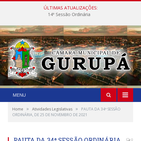
ÚLTIMAS ATUALIZAÇÕES:
14ª Sessão Ordinária
MENU
»
»
Home
Atividades Legislativas
PAUTA DA 34ª SESSÃO
ORDINÁRIA, DE 25 DE NOVEMBRO DE 2021
PAUTA DA 34ª SESSÃO ORDINÁRIA,
0