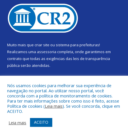
Muito mais que
criar site
ou
sistema para prefeituras
!
Realizamos uma
assessoria
completa, onde garantimos em
contrato que todas as exigências das
leis de transparência
pública
serão atendidas.
Conheça o
PNTP
e o
Radar da Transparência Pública
Nós usamos cookies para melhorar sua experiência de
navegação no portal. Ao utilizar nosso portal, você
concorda com a política de monitoramento de cookies.
Para ter mais informações sobre como isso é feito, acesse
Política de cookies (
Leia mais
). Se você concorda, clique em
Todos os direitos reservados a Câmara Municipal de Gurupá.
ACEITO.
Mapa do Site
Acessar Área Administrativa
ACEITO
Leia mais
Acessar Webmail