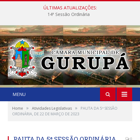
ÚLTIMAS ATUALIZAÇÕES:
14ª Sessão Ordinária
MENU
»
»
Home
Atividades Legislativas
PAUTA DA 5ª SESSÃO
ORDINÁRIA, DE 22 DE MARÇO DE 2023
PAUTA DA 5ª SESSÃO ORDINÁRIA,
0