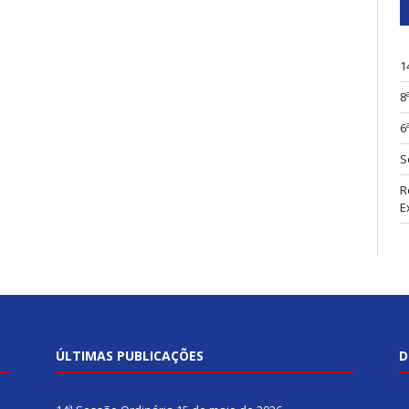
1
8
6
S
R
E
ÚLTIMAS PUBLICAÇÕES
D