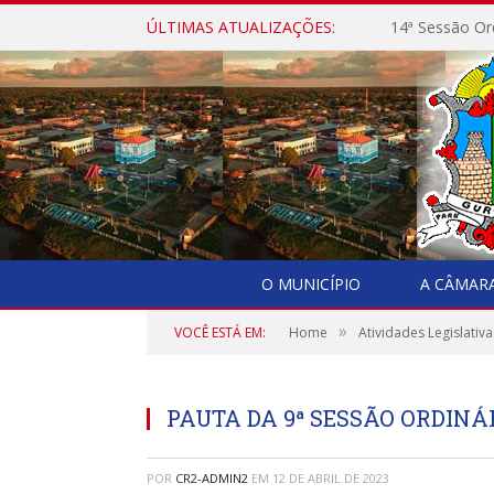
ÚLTIMAS ATUALIZAÇÕES:
14ª Sessão Or
O MUNICÍPIO
A CÂMAR
»
VOCÊ ESTÁ EM:
Home
Atividades Legislativa
PAUTA DA 9ª SESSÃO ORDINÁRI
POR
CR2-ADMIN2
EM
12 DE ABRIL DE 2023