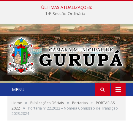
ÚLTIMAS ATUALIZAÇÕES:
14ª Sessão Ordinária
MENU
»
»
»
Home
Publicações Oficiais
Portarias
PORTARIAS
»
2022
Portaria nº 22.2022 – Nomeia Comissão de Transição
2023.2024