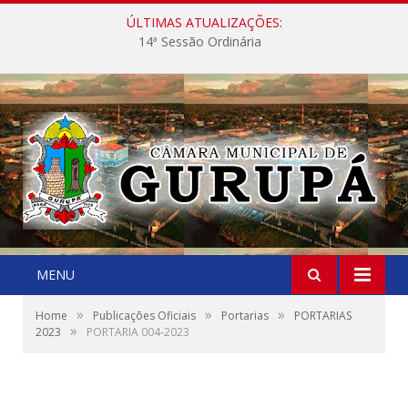
ÚLTIMAS ATUALIZAÇÕES:
14ª Sessão Ordinária
MENU
»
»
»
Home
Publicações Oficiais
Portarias
PORTARIAS
»
2023
PORTARIA 004-2023