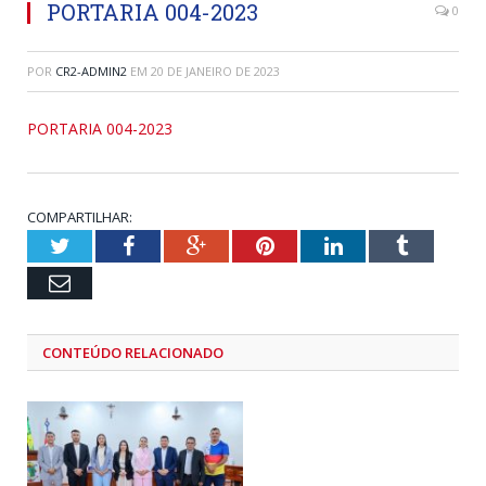
PORTARIA 004-2023
0
POR
CR2-ADMIN2
EM
20 DE JANEIRO DE 2023
PORTARIA 004-2023
COMPARTILHAR:
Twitter
Facebook
Google+
Pinterest
LinkedIn
Tumblr
Email
CONTEÚDO RELACIONADO