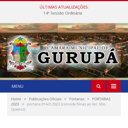
ÚLTIMAS ATUALIZAÇÕES:
14ª Sessão Ordinária
MENU
»
»
»
Home
Publicações Oficiais
Portarias
PORTARIAS
»
2023
portaria 014-D.2023 (concede férias ao Ver. Elso
Queiroz)