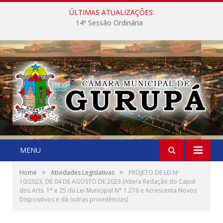
ÚLTIMAS ATUALIZAÇÕES:
14ª Sessão Ordinária
MENU
»
»
Home
Atividades Legislativas
PROJETO DE LEI Nº
10/2023, DE 04 DE AGOSTO DE 2023 (Altera Redação do Caput
dos Arts. 1° e 25 da Lei Municipal N° 1.276 e Acrescenta Novos
Dispositivos e dá outras providências)