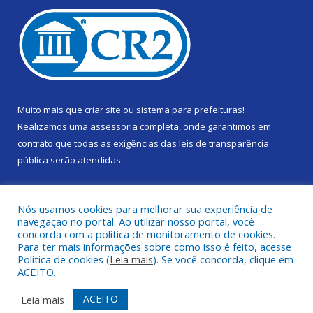
Muito mais que
criar site
ou
sistema para prefeituras
!
Realizamos uma
assessoria
completa, onde garantimos em
contrato que todas as exigências das
leis de transparência
pública
serão atendidas.
Conheça o
PNTP
e o
Radar da Transparência Pública
Nós usamos cookies para melhorar sua experiência de
navegação no portal. Ao utilizar nosso portal, você
concorda com a política de monitoramento de cookies.
Para ter mais informações sobre como isso é feito, acesse
Política de cookies (
Leia mais
). Se você concorda, clique em
Todos os direitos reservados a Câmara Municipal de Gurupá.
ACEITO.
Mapa do Site
Acessar Área Administrativa
ACEITO
Leia mais
Acessar Webmail