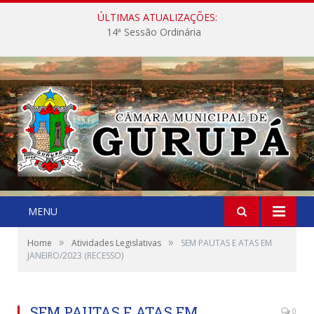
ÚLTIMAS ATUALIZAÇÕES:
14ª Sessão Ordinária
MENU
»
»
Home
Atividades Legislativas
SEM PAUTAS E ATAS EM
JANEIRO/2023 (RECESSO)
SEM PAUTAS E ATAS EM
0