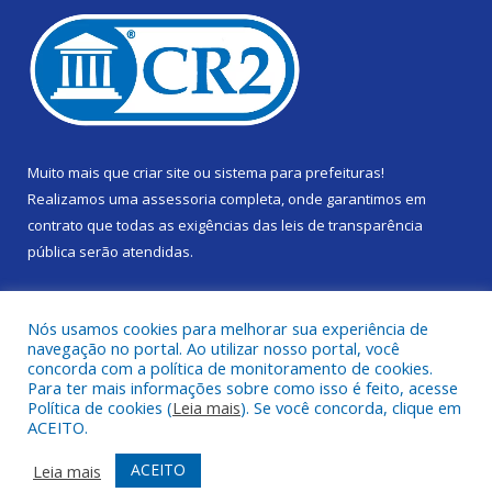
Muito mais que
criar site
ou
sistema para prefeituras
!
Realizamos uma
assessoria
completa, onde garantimos em
contrato que todas as exigências das
leis de transparência
pública
serão atendidas.
Conheça o
PNTP
e o
Radar da Transparência Pública
Nós usamos cookies para melhorar sua experiência de
navegação no portal. Ao utilizar nosso portal, você
concorda com a política de monitoramento de cookies.
Para ter mais informações sobre como isso é feito, acesse
Política de cookies (
Leia mais
). Se você concorda, clique em
Todos os direitos reservados a Câmara Municipal de Gurupá.
ACEITO.
Mapa do Site
Acessar Área Administrativa
ACEITO
Leia mais
Acessar Webmail