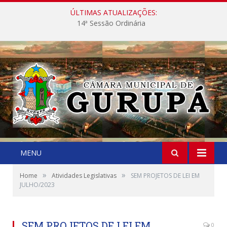
ÚLTIMAS ATUALIZAÇÕES:
14ª Sessão Ordinária
MENU
»
»
Home
Atividades Legislativas
SEM PROJETOS DE LEI EM
JULHO/2023
SEM PROJETOS DE LEI EM
0